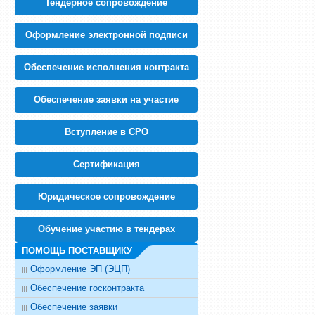
Тендерное сопровождение
IT, компьютеры, связь
- 61
Безопасность
- 71
Бизнес, финансы, страхование, маркетинг и реклама
- 50
Оформление электронной подписи
Бумажное производство, тара и упаковка
- 60
Обеспечение исполнения контракта
Обеспечение заявки на участие
Вступление в СРО
Cертификация
Юридическое сопровождение
Обучение участию в тендерах
ПОМОЩЬ ПОСТАВЩИКУ
Оформление ЭП (ЭЦП)
Обеспечение госконтракта
Обеспечение заявки