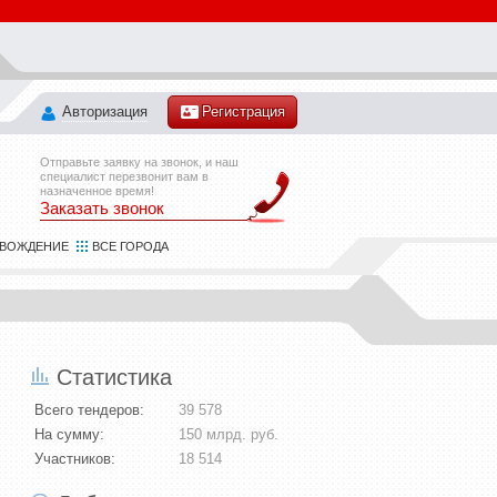
Авторизация
Регистрация
Отправьте заявку на звонок, и наш
специалист перезвонит вам в
назначенное время!
Заказать звонок
ОВОЖДЕНИЕ
ВСЕ ГОРОДА
Транспорт
- 114
Статистика
Химия
- 41
Экология
- 54
Всего тендеров:
39 578
Электротехника
- 115
На сумму:
150 млрд. руб.
IT, компьютеры, связь
- 61
Участников:
18 514
Безопасность
- 71
Бизнес, финансы, страхование, маркетинг и реклама
- 50