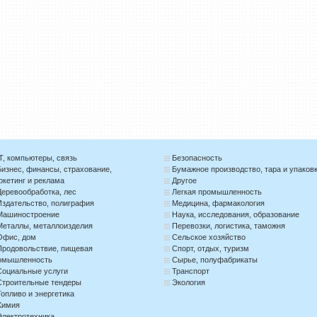
IT, компьютеры, связь
Безопасность
Бизнес, финансы, страхование,
Бумажное производство, тара и упаков
ркетинг и реклама
Другое
Деревообработка, лес
Легкая промышленность
Издательство, полиграфия
Медицина, фармакология
Машиностроение
Наука, исследования, образование
Металлы, металлоизделия
Перевозки, логистика, таможня
Офис, дом
Сельское хозяйство
Продовольствие, пищевая
Спорт, отдых, туризм
омышленность
Сырье, полуфабрикаты
Социальные услуги
Транспорт
Строительные тендеры
Экология
Топливо и энергетика
Химия
Электротехника