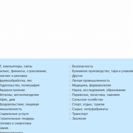
IT, компьютеры, связь
Безопасность
Бизнес, финансы, страхование,
Бумажное производство, тара и упаков
ркетинг и реклама
Другое
Деревообработка, лес
Легкая промышленность
Издательство, полиграфия
Медицина, фармакология
Машиностроение
Наука, исследования, образование
Металлы, металлоизделия
Перевозки, логистика, таможня
Офис, дом
Сельское хозяйство
Продовольствие, пищевая
Спорт, отдых, туризм
омышленность
Сырье, полуфабрикаты
Социальные услуги
Транспорт
Строительные тендеры
Экология
Топливо и энергетика
Химия
Электротехника