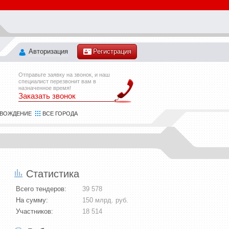
Авторизация
Регистрация
Отправьте заявку на звонок, и наш
специалист перезвонит вам в
назначенное время!
Заказать звонок
ОВОЖДЕНИЕ
ВСЕ ГОРОДА
Транспорт
- 48
Статистика
Химия
- 37
Экология
- 28
Всего тендеров:
39 578
Электротехника
- 39
На сумму:
150 млрд. руб.
IT, компьютеры, связь
- 95
Участников:
18 514
Безопасность
- 35
Бизнес, финансы, страхование, маркетинг и реклама
- 59