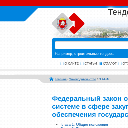
Тенд
Например,
строительные тендеры
О САЙТЕ
СТАТЬИ
КАТАЛОГ
ОТ
Главная
/
Законодательство
/
N 44-ФЗ
Федеральный закон от
системе в сфере закуп
обеспечения государ
Глава 1. Общие положения