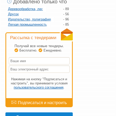
Добавлено только что
Бумажное производство, тара и упаковка
- 95
Деревообработка, лес
- 89
Другое
- 56
Издательство, полиграфия
- 96
Легкая промышленность
- 85
Машиностроение
- 91
Медицина, фармакология
- 90
Рассылка с тендерами
Металлы, металлоизделия
- 75
Наука, исследования, образование
- 25
Получай все новые тендеры.
Офис, дом
- 59
Бесплатно.
Ежедневно.
Перевозки, логистика, таможня
- 24
Продовольствие, пищевая промышленность
- 103
Сельское хозяйство
- 98
Социальные услуги
- 33
Спорт, отдых, туризм
- 28
Нажимая на кнопку "Подписаться и
Строительные тендеры
- 51
настроить", вы принимаете условия
Сырье, полуфабрикаты
- 76
пользовательского соглашения
.
Топливо и энергетика
- 95
Транспорт
- 48
Химия
- 37
Экология
- 28
Электротехника
- 39