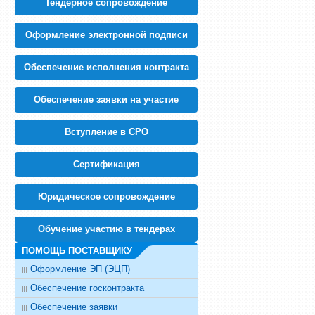
Тендерное сопровождение
IT, компьютеры, связь
- 95
Безопасность
- 35
Бизнес, финансы, страхование, маркетинг и реклама
- 59
Оформление электронной подписи
Бумажное производство, тара и упаковка
- 95
Обеспечение исполнения контракта
Обеспечение заявки на участие
Вступление в СРО
Cертификация
Юридическое сопровождение
Обучение участию в тендерах
ПОМОЩЬ ПОСТАВЩИКУ
Оформление ЭП (ЭЦП)
Обеспечение госконтракта
Обеспечение заявки