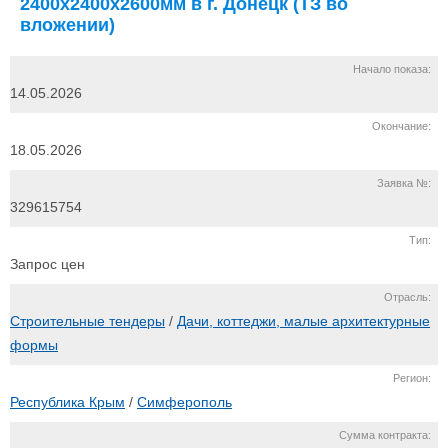
Прилагаемая документация
ТЗ_на_Вагон_бытовка_пост_охраны.docx
14 КБ
Карточка_организации_ММ_2024.docx
13 КБ
Рассылка с тендерами
Получай все новые тендеры.
Бесплатно.
Ежедневно.
Нажимая на кнопку "Подписаться и
настроить", вы принимаете условия
пользовательского соглашения
.