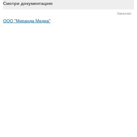
Тендерное сопровождение
Оформление электронной подписи
Обеспечение исполнения контракта
Обеспечение заявки на участие
Вступление в СРО
Cертификация
Юридическое сопровождение